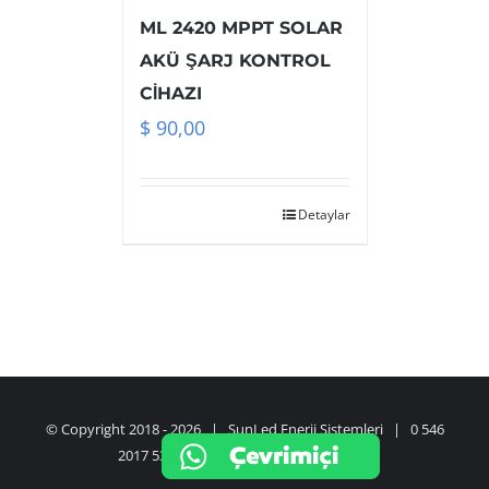
ML 2420 MPPT SOLAR
AKÜ ŞARJ KONTROL
CİHAZI
$
90,00
Detaylar
© Copyright 2018 -
2026 | SunLed Enerji Sistemleri | 0 546
2017 533 | hakkiertem@hotmail.com