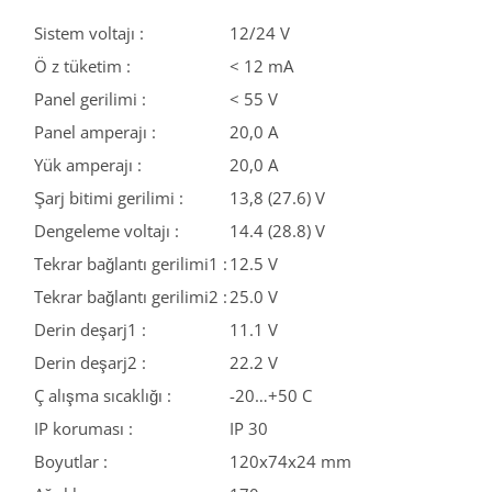
Sistem voltajı :
12/24 V
Ö z tüketim :
< 12 mA
Panel gerilimi :
< 55 V
Panel amperajı :
20,0 A
Yük amperajı :
20,0 A
Şarj bitimi gerilimi :
13,8 (27.6) V
Dengeleme voltajı :
14.4 (28.8) V
Tekrar bağlantı gerilimi1 :
12.5 V
Tekrar bağlantı gerilimi2 :
25.0 V
Derin deşarj1 :
11.1 V
Derin deşarj2 :
22.2 V
Ç alışma sıcaklığı :
-20…+50 C
IP koruması :
IP 30
Boyutlar :
120x74x24 mm