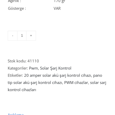
Ağırlık :
170 gr
Gösterge :
VAR
Twi
20
Amper
PWM
Stok kodu:
41110
Pano
Kategoriler:
Pwm
,
Solar Şarj Kontrol
Tip
Etiketler:
20 amper solar akü şarj kontrol cihazı
,
pano
Solar
tip solar akü şarj kontrol cihazı
,
PWM cihazlar
,
solar sarj
Akü
kontrol cihazları
Şarj
Kontrol
Cihazı
Açıklama