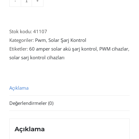
Twi
2460
PWM
60
Stok kodu:
41107
Amper
Kategoriler:
Pwm
,
Solar Şarj Kontrol
Solar
Etiketler:
60 amper solar akü şarj kontrol
,
PWM cihazlar
,
Akü
solar sarj kontrol cihazları
ŞArj
Kontrol
Cihaz
Açıklama
adet
Değerlendirmeler (0)
Açıklama